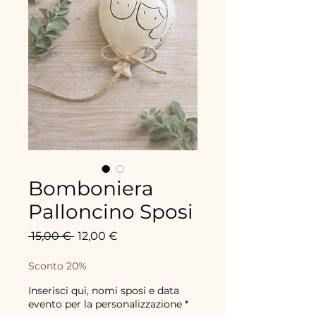
Bomboniera
Palloncino Sposi
Prix
Prix
 15,00 € 
12,00 €
original
promotionnel
Sconto 20%
Inserisci qui, nomi sposi e data
evento per la personalizzazione
*