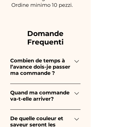
Ordine minimo 10 pezzi.
Domande
Frequenti
Combien de temps à
l’avance dois-je passer
ma commande ?
Ceramiche Ania crée et peint
entièrement à la main, donc
Quand ma commande
va-t-elle arriver?
leur création prend beaucoup
de temps ! Le timing dépend
La réception de la commande
du type d'article et de la
est garantie 10/15 jours avant
De quelle couleur et
quantité, nous vous
saveur seront les
l'événement.
recommandons donc toujours