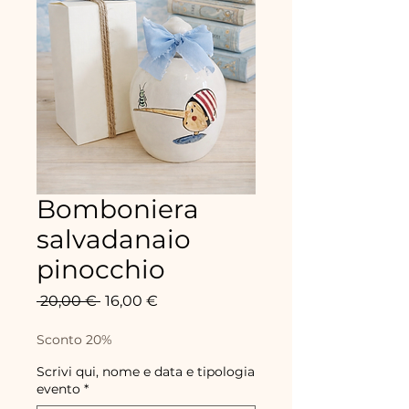
Bomboniera
salvadanaio
pinocchio
Prix
Prix
 20,00 € 
16,00 €
original
promotionnel
Sconto 20%
Scrivi qui, nome e data e tipologia
evento
*