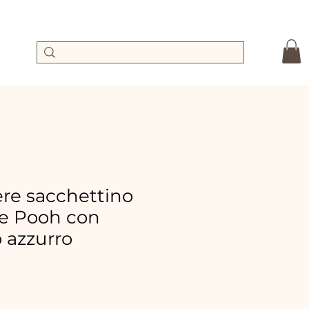
e sacchettino
e Pooh con
 azzurro
ix
omotionnel