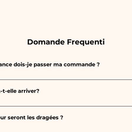
Domande Frequenti
vance dois-je passer ma commande ?
 entièrement à la main, donc leur création prend beauc
 de la quantité, nous vous recommandons donc toujour
-elle arriver?
nt. Si votre événement a lieu avant les horaires indiqu
us détaillées !
est garantie 10/15 jours avant l'événement.
ur seront les dragées ?