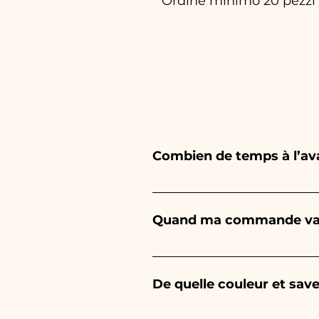
Ordine minimo 20 pezzi
Combien de temps à l’a
Ceramiche Ania crée et peint
dépend du type d'article et
Quand ma commande va-t
1/2 mois avant votre événeme
demander des informations pl
La réception de la commande 
De quelle couleur et save