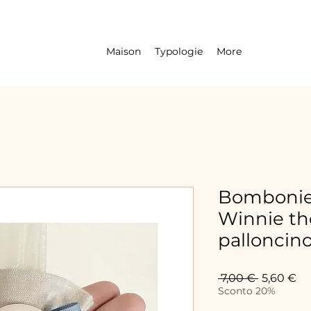
Maison
Typologie
More
Bombonier
Winnie th
palloncino
Prix
Pr
 7,00 € 
5,60 €
original
pr
Sconto 20%