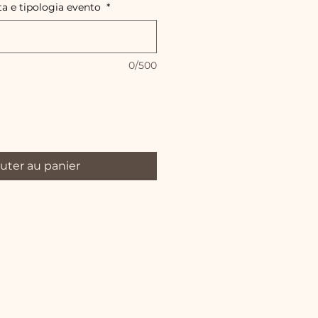
ta e tipologia evento
*
0/500
uter au panier