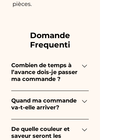
pièces.
Domande
Frequenti
Combien de temps à
l’avance dois-je passer
ma commande ?
Ceramiche Ania crée et peint
entièrement à la main, donc
Quand ma commande
va-t-elle arriver?
leur création prend beaucoup
de temps ! Le timing dépend
La réception de la commande
du type d'article et de la
est garantie 10/15 jours avant
De quelle couleur et
quantité, nous vous
saveur seront les
l'événement.
recommandons donc toujours