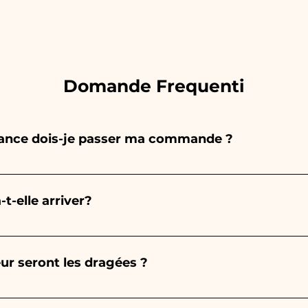
Domande Frequenti
vance dois-je passer ma commande ?
 entièrement à la main, donc leur création prend beauc
 de la quantité, nous vous recommandons donc toujour
-elle arriver?
nt. Si votre événement a lieu avant les horaires indiqu
us détaillées !
est garantie 10/15 jours avant l'événement.
ur seront les dragées ?
ujours celle de l'amande, la couleur varie selon le type d