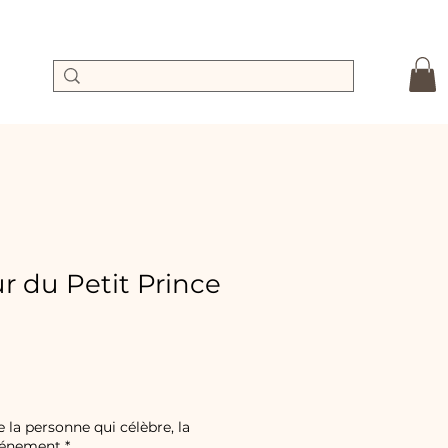
r du Petit Prince
e
Prix
promotionnel
e la personne qui célèbre, la
événement
*