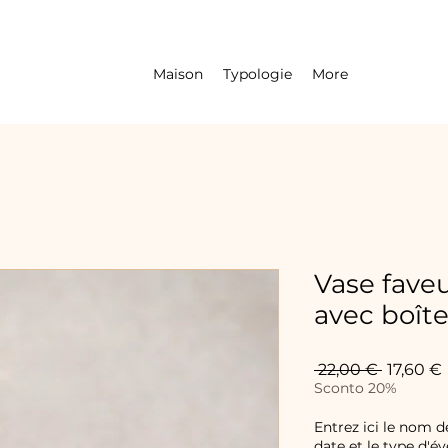
Maison
Typologie
More
Vase faveu
avec boît
Prix
 22,00 € 
17,60 €
original
Sconto 20%
Entrez ici le nom d
date et le type d'