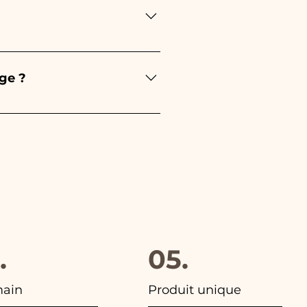
e sera rose - Pour le Baptême,
u diplôme, ce sera rouge
re soin de vos commandes
l'article endommagé sur
ge ?
hoisi. De plus, dans toutes
.
05.
main
Produit unique