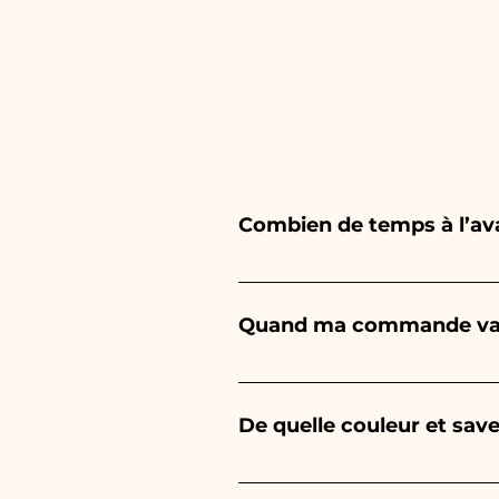
Combien de temps à l’a
Ceramiche Ania crée et peint
dépend du type d'article et
Quand ma commande va-t
1/2 mois avant votre événeme
demander des informations pl
La réception de la commande 
De quelle couleur et save
La saveur des dragées sera to