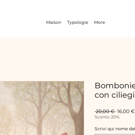
Maison
Typologie
More
Bombonie
con cilieg
Prix
 20,00 € 
16,00 €
original
Sconto 20%
Scrivi qui nome da