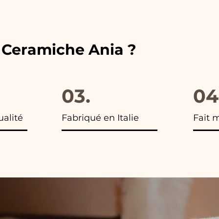
 vous trouverez la photo du colis final.
e Ceramiche Ania ?
03.
04
ualité
Fabriqué en Italie
Fait 