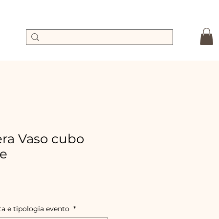
ra Vaso cubo
ie
Prix
promotionnel
ta e tipologia evento
*