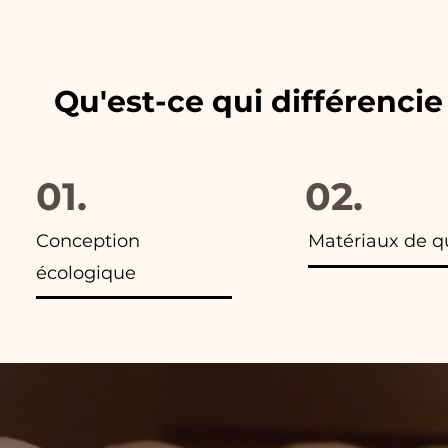
les publicités de nos articles,
Qu'est-ce qui différenci
01.
02.
Conception
Matériaux de q
écologique