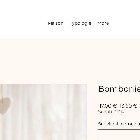
Maison
Typologie
More
Bombonier
Prix
P
 17,00 € 
13,60 €
original
p
Sconto 20%
Scrivi qui, nome da