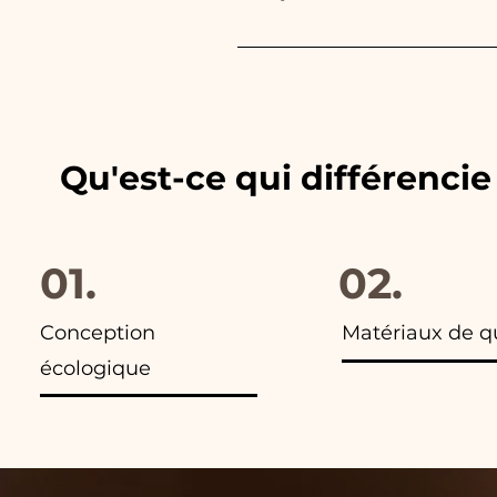
Nous adaptons toujours les c
les publicités de nos articles,
Qu'est-ce qui différenci
01.
02.
Conception
Matériaux de q
écologique