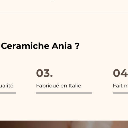
ouleurs des rubans aux couleurs du cadeau de mariage c
 vous trouverez la photo du colis final.
e Ceramiche Ania ?
03.
04
ualité
Fabriqué en Italie
Fait 