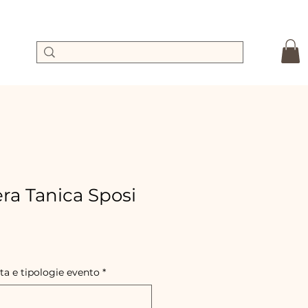
a Tanica Sposi
rix
romotionnel
ta e tipologie evento
*