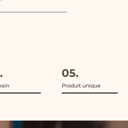
hoisi. De plus, dans toutes
.
05.
main
Produit unique