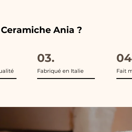
 vous trouverez la photo du colis final.
e Ceramiche Ania ?
03.
04
ualité
Fabriqué en Italie
Fait 