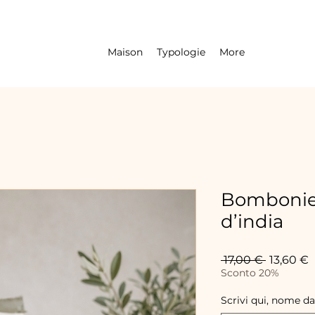
Maison
Typologie
More
Bombonier
d’india
Prix
P
 17,00 € 
13,60 €
original
p
Sconto 20%
Scrivi qui, nome da