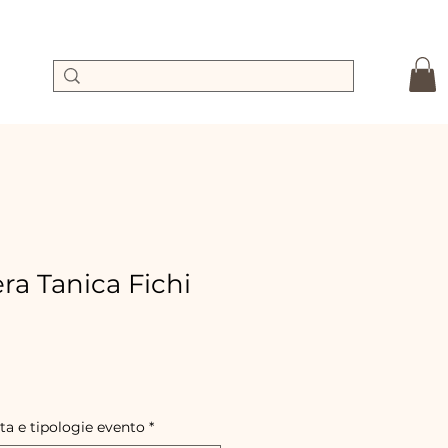
a Tanica Fichi
rix
romotionnel
ta e tipologie evento
*