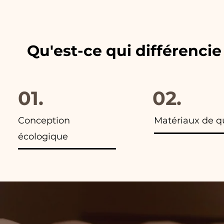
les publicités de nos articles,
Qu'est-ce qui différenci
01.
02.
Conception
Matériaux de q
écologique