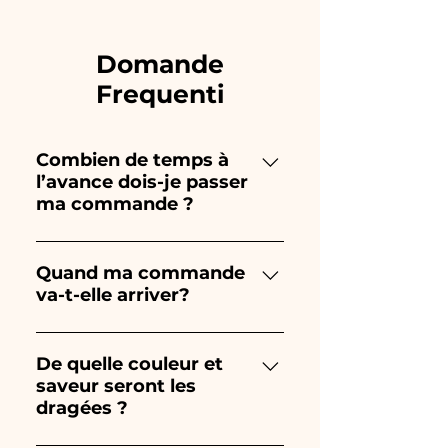
Domande
Frequenti
Combien de temps à
l’avance dois-je passer
ma commande ?
Ceramiche Ania crée et peint
entièrement à la main, donc
Quand ma commande
va-t-elle arriver?
leur création prend beaucoup
de temps ! Le timing dépend
La réception de la commande
du type d'article et de la
est garantie 10/15 jours avant
De quelle couleur et
quantité, nous vous
saveur seront les
l'événement.
recommandons donc toujours
dragées ?
de passer votre commande 1/2
mois avant votre événement.