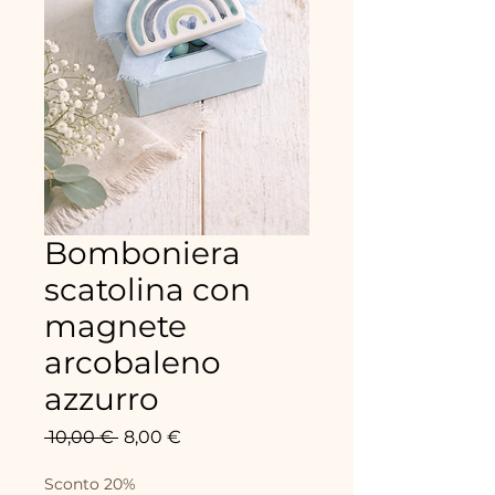
Bomboniera
scatolina con
magnete
arcobaleno
azzurro
Prix
Prix
 10,00 € 
8,00 €
original
promotionnel
Sconto 20%