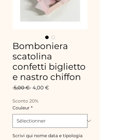
Bomboniera
scatolina
confetti biglietto
e nastro chiffon
Prix
Prix
 5,00 € 
4,00 €
original
promotionnel
Sconto 20%
Couleur
*
Scrivi qui nome data e tipologia