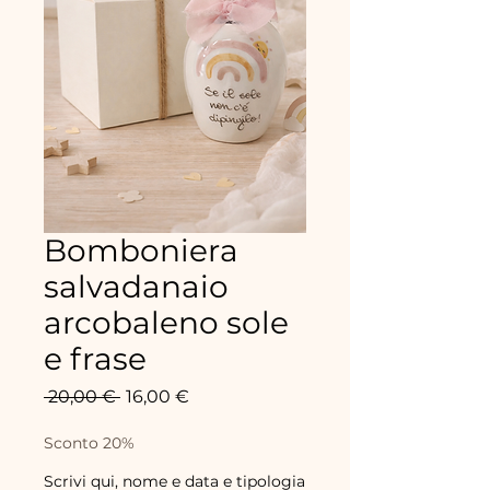
Bomboniera
salvadanaio
arcobaleno sole
e frase
Prix
Prix
 20,00 € 
16,00 €
original
promotionnel
Sconto 20%
Scrivi qui, nome e data e tipologia