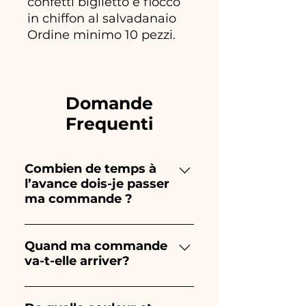
confetti biglietto e fiocco
in chiffon al salvadanaio
Ordine minimo 10 pezzi.
Domande
Frequenti
Combien de temps à
l’avance dois-je passer
ma commande ?
Ceramiche Ania crée et peint
entièrement à la main, donc
Quand ma commande
va-t-elle arriver?
leur création prend beaucoup
de temps ! Le timing dépend
La réception de la commande
du type d'article et de la