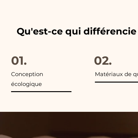
les publicités de nos articles,
Qu'est-ce qui différenci
01.
02.
Conception
Matériaux de q
écologique