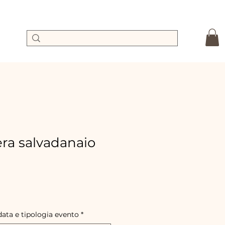
a salvadanaio
Prix
promotionnel
data e tipologia evento
*