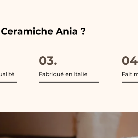
 vous trouverez la photo du colis final.
e Ceramiche Ania ?
03.
04
ualité
Fabriqué en Italie
Fait 