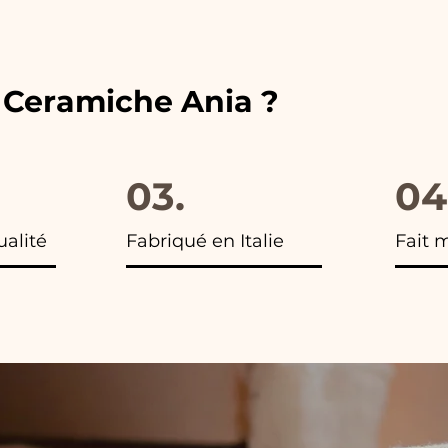
 vous trouverez la photo du colis final.
e Ceramiche Ania ?
03.
04
ualité
Fabriqué en Italie
Fait 