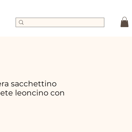
a sacchettino
te leoncino con
ix
romotionnel