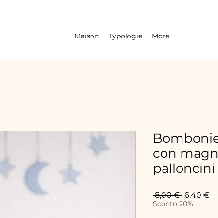
Maison
Typologie
More
Bombonier
con magne
palloncini
Prix
Pr
 8,00 € 
6,40 €
original
p
Sconto 20%