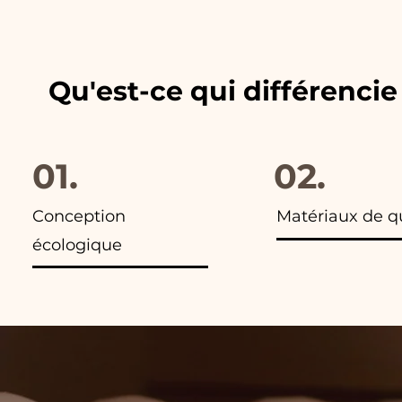
les publicités de nos articles,
Qu'est-ce qui différenci
01.
02.
Conception
Matériaux de q
écologique