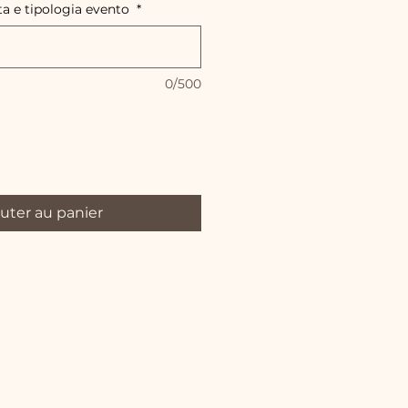
ta e tipologia evento
*
0/500
uter au panier