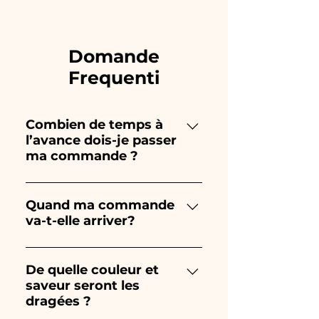
Domande
Frequenti
Combien de temps à
l’avance dois-je passer
ma commande ?
Ceramiche Ania crée et peint
entièrement à la main, donc
Quand ma commande
va-t-elle arriver?
leur création prend beaucoup
de temps ! Le timing dépend
La réception de la commande
du type d'article et de la
est garantie 10/15 jours avant
De quelle couleur et
quantité, nous vous
saveur seront les
l'événement.
recommandons donc toujours
dragées ?
de passer votre commande 1/2