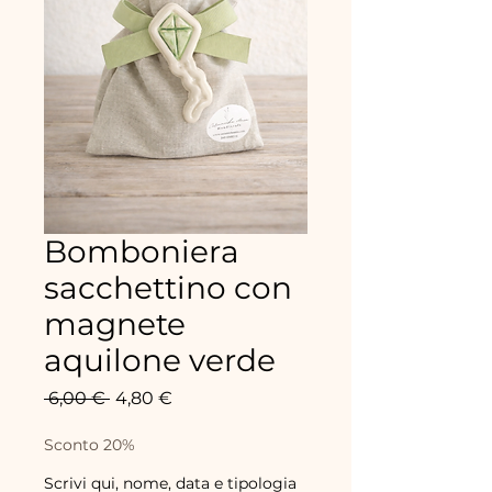
Bomboniera
sacchettino con
magnete
aquilone verde
Prix
Prix
 6,00 € 
4,80 €
original
promotionnel
Sconto 20%
Scrivi qui, nome, data e tipologia