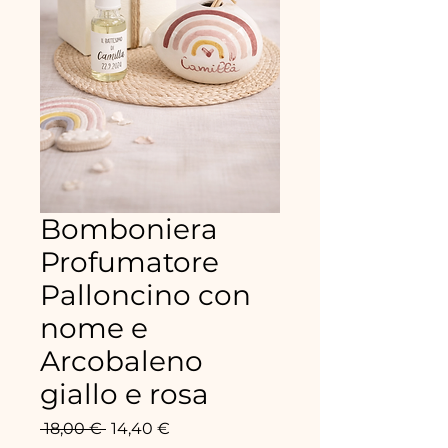
Bomboniera
Profumatore
Palloncino con
nome e
Arcobaleno
giallo e rosa
Prix
Prix
 18,00 € 
14,40 €
original
promotionnel