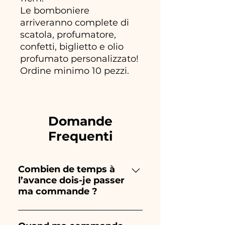
Le bomboniere
arriveranno complete di
scatola, profumatore,
confetti, biglietto e olio
profumato personalizzato!
Ordine minimo 10 pezzi.
Domande
Frequenti
Combien de temps à
l’avance dois-je passer
ma commande ?
Ceramiche Ania crée et peint
entièrement à la main, donc