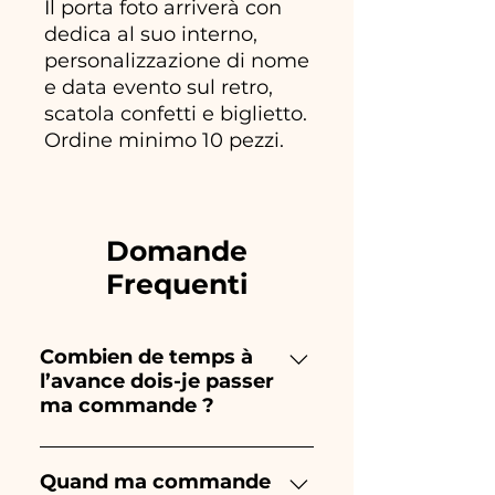
Il porta foto arriverà con
dedica al suo interno,
personalizzazione di nome
e data evento sul retro,
scatola confetti e biglietto.
Ordine minimo 10 pezzi.
Domande
Frequenti
Combien de temps à
l’avance dois-je passer
ma commande ?
Ceramiche Ania crée et peint
entièrement à la main, donc
Quand ma commande