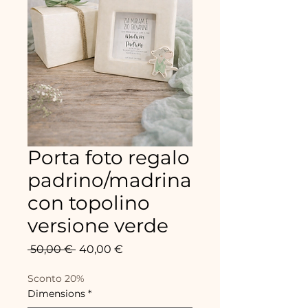
Porta foto regalo
padrino/madrina
con topolino
versione verde
Prix
Prix
 50,00 € 
40,00 €
original
promotionnel
Sconto 20%
Dimensions
*