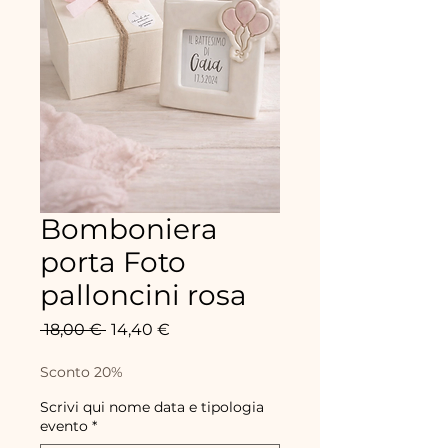
Bomboniera
porta Foto
palloncini rosa
Prix
Prix
 18,00 € 
14,40 €
original
promotionnel
Sconto 20%
Scrivi qui nome data e tipologia
evento
*