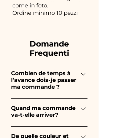
come in foto.
Ordine minimo 10 pezzi
Domande
Frequenti
Combien de temps à
l’avance dois-je passer
ma commande ?
Ceramiche Ania crée et peint
entièrement à la main, donc
Quand ma commande
va-t-elle arriver?
leur création prend beaucoup
de temps ! Le timing dépend
La réception de la commande
du type d'article et de la
est garantie 10/15 jours avant
De quelle couleur et
quantité, nous vous