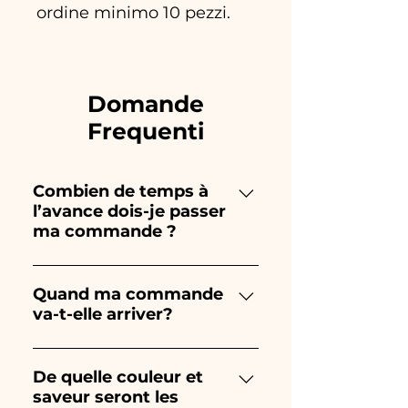
ordine minimo 10 pezzi.
Domande
Frequenti
Combien de temps à
l’avance dois-je passer
ma commande ?
Ceramiche Ania crée et peint
entièrement à la main, donc
Quand ma commande
va-t-elle arriver?
leur création prend beaucoup
de temps ! Le timing dépend
La réception de la commande
du type d'article et de la
est garantie 10/15 jours avant
De quelle couleur et
quantité, nous vous
saveur seront les
l'événement.
recommandons donc toujours