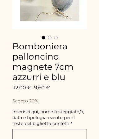
Bomboniera
palloncino
magnete 7cm
azzurri e blu
Prix
Prix
 12,00 € 
9,60 €
original
promotionnel
Sconto 20%
Inserisci qui, nome festeggiato/a,
data e tipologia evento per il
testo del biglietto confetti
*