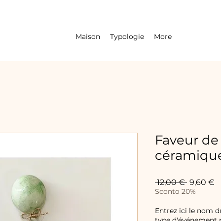
Maison
Typologie
More
Faveur de
céramiqu
Prix
P
 12,00 € 
9,60 €
original
p
Sconto 20%
Entrez ici le nom du
type d'événement po