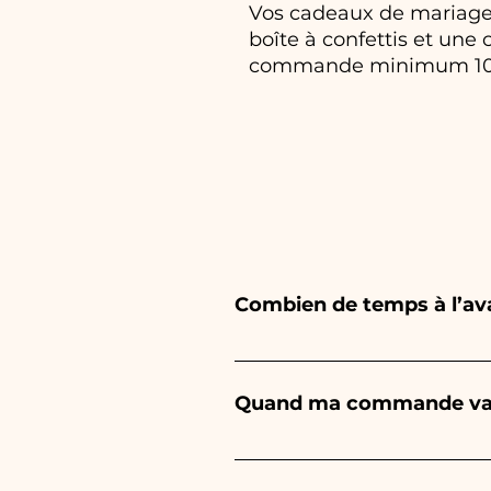
Vos cadeaux de mariage
boîte à confettis et une
commande minimum 10 
Combien de temps à l’a
Ceramiche Ania crée et peint
dépend du type d'article et
Quand ma commande va-t
1/2 mois avant votre événeme
demander des informations pl
La réception de la commande 