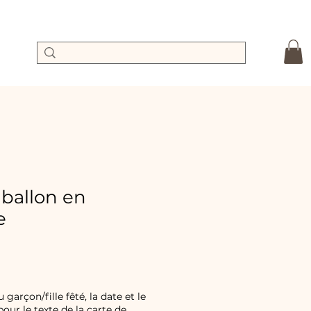
 ballon en
e
rix
romotionnel
 garçon/fille fêté, la date et le
ur le texte de la carte de