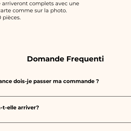
 arriveront complets avec une
 carte comme sur la photo.
pièces.
Domande Frequenti
vance dois-je passer ma commande ?
 entièrement à la main, donc leur création prend beauc
 de la quantité, nous vous recommandons donc toujour
-elle arriver?
nt. Si votre événement a lieu avant les horaires indiqu
us détaillées !
est garantie 10/15 jours avant l'événement.