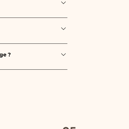
'événement : - Pour la
e sera rose - Pour le Baptême,
u diplôme, ce sera rouge
re soin de vos commandes
l'article endommagé sur
ge ?
hoisi. De plus, dans toutes