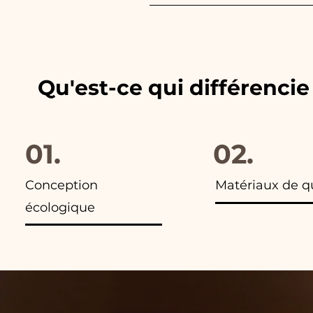
Nous adaptons toujours les c
les publicités de nos articles,
Qu'est-ce qui différenci
01.
02.
Conception
Matériaux de q
écologique