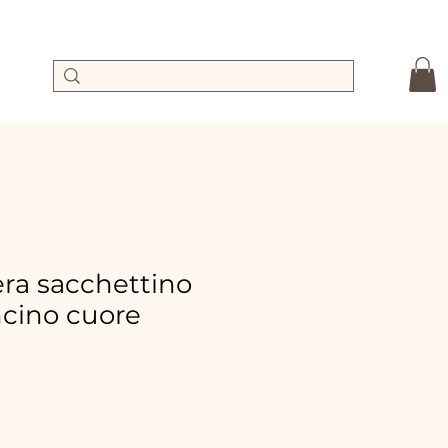
a sacchettino
ncino cuore
ix
romotionnel