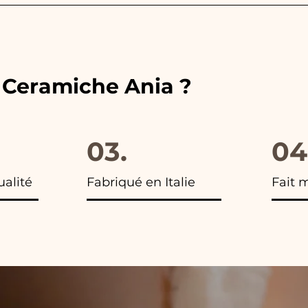
ouleurs des rubans aux couleurs du cadeau de mariage c
 vous trouverez la photo du colis final.
e Ceramiche Ania ?
03.
04
ualité
Fabriqué en Italie
Fait 