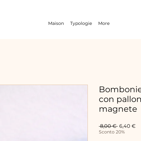
Maison
Typologie
More
Bombonier
con pallo
magnete
Prix
Pr
 8,00 € 
6,40 €
original
p
Sconto 20%