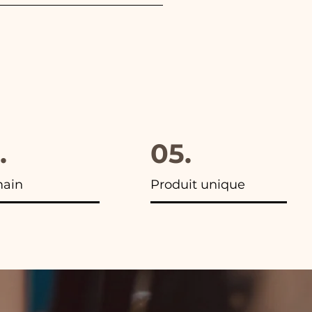
hoisi. De plus, dans toutes
.
05.
main
Produit unique