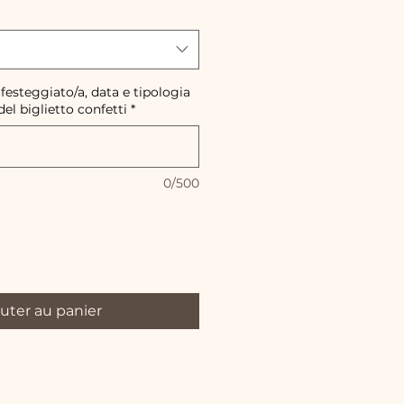
 festeggiato/a, data e tipologia
del biglietto confetti
*
0/500
uter au panier