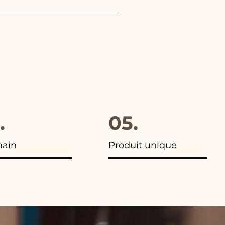
hoisi. De plus, dans toutes
.
05.
main
Produit unique