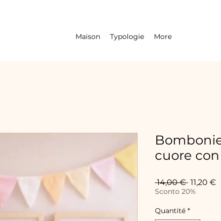
Maison
Typologie
More
Bombonier
cuore con
Prix
P
 14,00 € 
11,20 €
original
p
Sconto 20%
Quantité
*