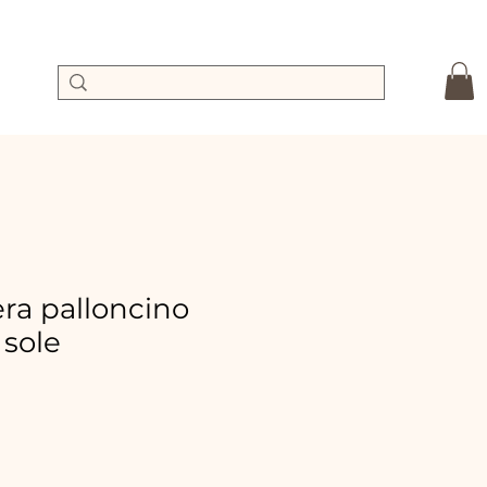
a palloncino
 sole
rix
romotionnel