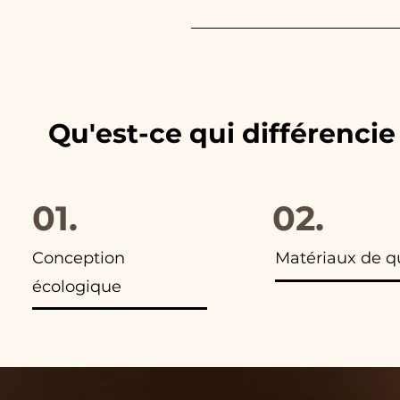
Nous adaptons toujours les c
les publicités de nos articles,
Qu'est-ce qui différenci
01.
02.
Conception
Matériaux de q
écologique