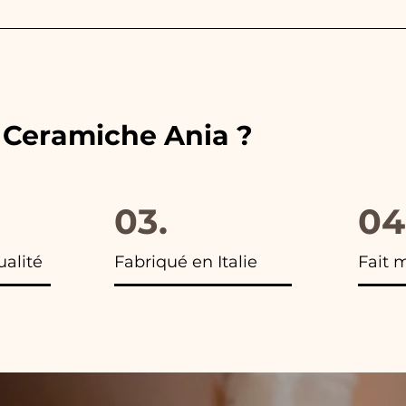
ouleurs des rubans aux couleurs du cadeau de mariage c
 vous trouverez la photo du colis final.
e Ceramiche Ania ?
03.
04
ualité
Fabriqué en Italie
Fait 