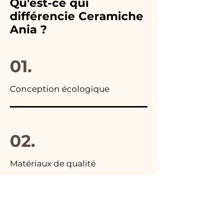
Qu'est-ce qui
toutes les publicités de nos
remplacerons
différencie Ceramiche
articles, vous trouverez la
immédiatement !
Ania ?
photo du colis final.
01.
Conception écologique
02.
Matériaux de qualité
03.