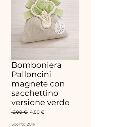
Bomboniera
Palloncini
magnete con
sacchettino
versione verde
Prix
Prix
 6,00 € 
4,80 €
original
promotionnel
Sconto 20%