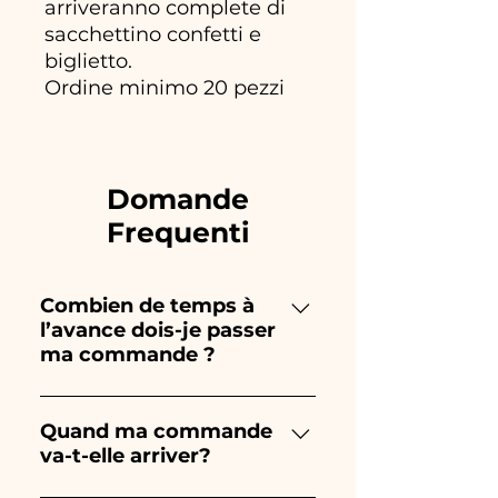
arriveranno complete di
sacchettino confetti e
biglietto.
Ordine minimo 20 pezzi
Domande
Frequenti
Combien de temps à
l’avance dois-je passer
ma commande ?
Ceramiche Ania crée et peint
entièrement à la main, donc
Quand ma commande
va-t-elle arriver?
leur création prend beaucoup
de temps ! Le timing dépend