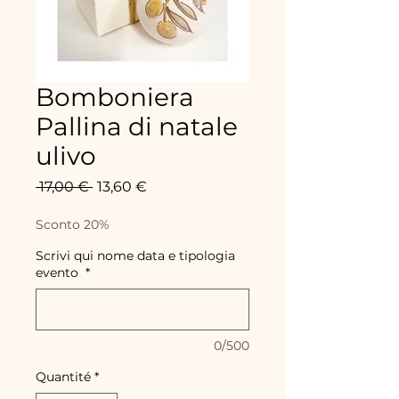
Bomboniera
Pallina di natale
ulivo
Prix
Prix
 17,00 € 
13,60 €
original
promotionnel
Sconto 20%
Scrivi qui nome data e tipologia
evento
*
0/500
Quantité
*