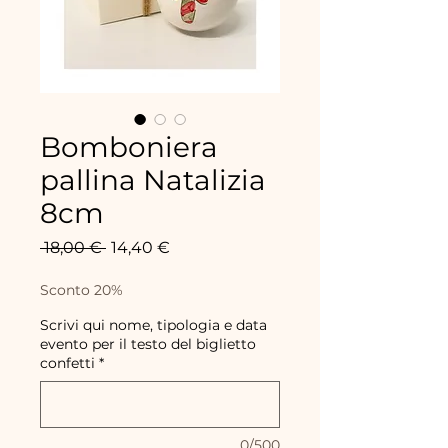
Bomboniera
pallina Natalizia
8cm
Prix
Prix
 18,00 € 
14,40 €
original
promotionnel
Sconto 20%
Scrivi qui nome, tipologia e data
evento per il testo del biglietto
confetti
*
0/500