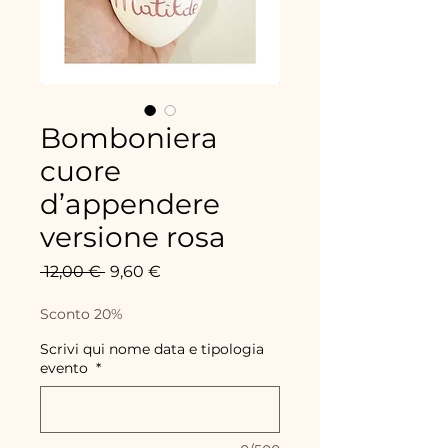
Bomboniera
cuore
d’appendere
versione rosa
Prix
Prix
 12,00 € 
9,60 €
original
promotionnel
Sconto 20%
Scrivi qui nome data e tipologia
evento
*