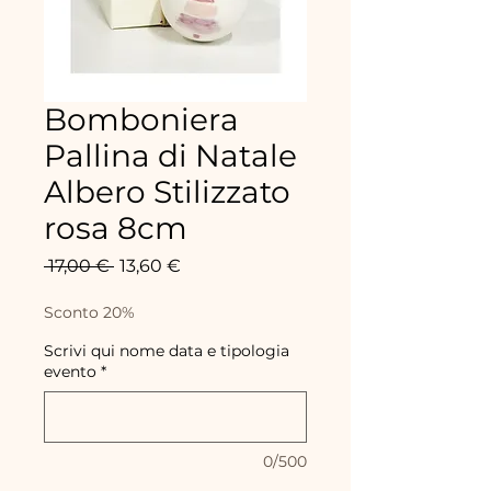
Bomboniera
Pallina di Natale
Albero Stilizzato
rosa 8cm
Prix
Prix
 17,00 € 
13,60 €
original
promotionnel
Sconto 20%
Scrivi qui nome data e tipologia
evento
*
0/500