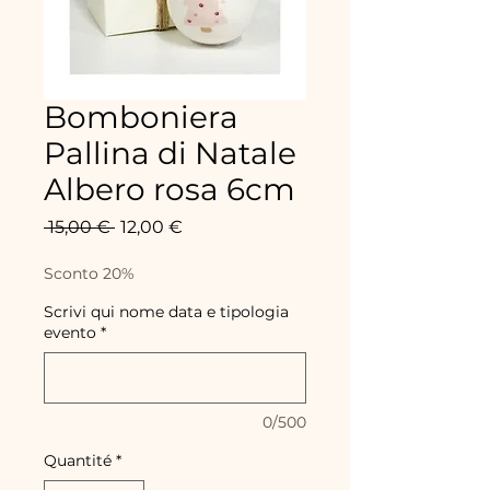
Bomboniera
Pallina di Natale
Albero rosa 6cm
Prix
Prix
 15,00 € 
12,00 €
original
promotionnel
Sconto 20%
Scrivi qui nome data e tipologia
evento
*
0/500
Quantité
*