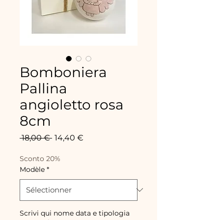
Bomboniera
Pallina
angioletto rosa
8cm
Prix
Prix
 18,00 € 
14,40 €
original
promotionnel
Sconto 20%
Modèle
*
Scrivi qui nome data e tipologia