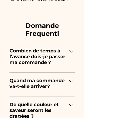
Domande
Frequenti
Combien de temps à
l’avance dois-je passer
ma commande ?
Ceramiche Ania crée et peint
entièrement à la main, donc
Quand ma commande
va-t-elle arriver?
leur création prend beaucoup
de temps ! Le timing dépend
La réception de la commande
du type d'article et de la
est garantie 10/15 jours avant
De quelle couleur et
quantité, nous vous
saveur seront les
l'événement.
recommandons donc toujours
dragées ?
de passer votre commande 1/2