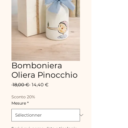
Bomboniera
Oliera Pinocchio
Prix
Prix
 18,00 € 
14,40 €
original
promotionnel
Sconto 20%
Mesure
*