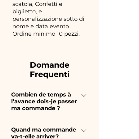
scatola, Confetti e
biglietto, e
personalizzazione sotto di
nome e data evento .
Ordine minimo 10 pezzi.
Domande
Frequenti
Combien de temps à
l’avance dois-je passer
ma commande ?
Ceramiche Ania crée et peint
entièrement à la main, donc
Quand ma commande
va-t-elle arriver?
leur création prend beaucoup