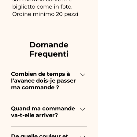
biglietto come in foto.
Ordine minimo 20 pezzi
Domande
Frequenti
Combien de temps à
l’avance dois-je passer
ma commande ?
Ceramiche Ania crée et peint
entièrement à la main, donc
Quand ma commande
va-t-elle arriver?
leur création prend beaucoup
de temps ! Le timing dépend
La réception de la commande
du type d'article et de la
est garantie 10/15 jours avant
De quelle couleur et