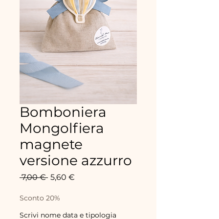
Bomboniera
Mongolfiera
magnete
versione azzurro
Prix
Prix
 7,00 € 
5,60 €
original
promotionnel
Sconto 20%
Scrivi nome data e tipologia