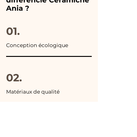
articles, vous trouverez la
immédiatement !
Ania ?
photo du colis final.
01.
Conception écologique
02.
Matériaux de qualité
03.