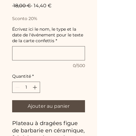
Prix
Prix
 18,00 € 
14,40 €
original
promotionnel
Sconto 20%
Écrivez ici le nom, le type et la
date de l'événement pour le texte
de la carte confettis
*
0/500
Quantité
*
Ajouter au panier
Plateau à dragées figue
de barbarie en céramique,