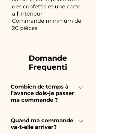
des confettis et une carte
à l'intérieur.
Commande minimum de
20 pièces.
Domande
Frequenti
Combien de temps à
l’avance dois-je passer
ma commande ?
Ceramiche Ania crée et peint
entièrement à la main, donc
Quand ma commande
va-t-elle arriver?
leur création prend beaucoup