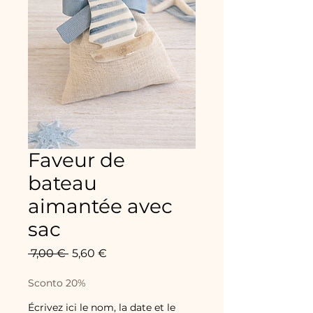
Faveur de
bateau
aimantée avec
sac
Prix
Prix
 7,00 € 
5,60 €
original
promotionnel
Sconto 20%
Écrivez ici le nom, la date et le