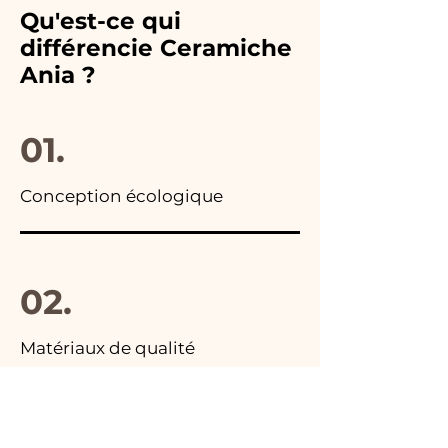
mariage choisi. De plus, dans
notre numéro et nous le
Qu'est-ce qui
toutes les publicités de nos
remplacerons
différencie Ceramiche
articles, vous trouverez la
immédiatement !
Ania ?
photo du colis final.
01.
Conception écologique
02.
Matériaux de qualité