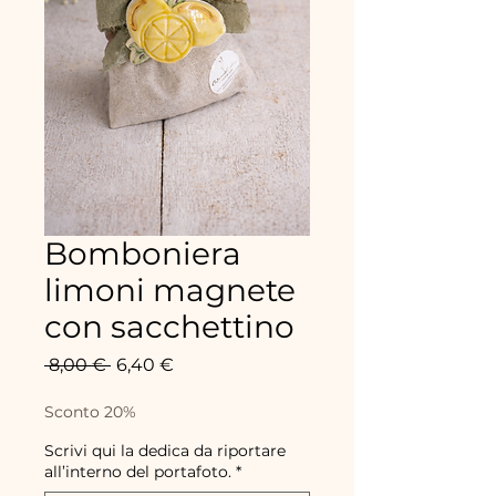
Bomboniera
limoni magnete
con sacchettino
Prix
Prix
 8,00 € 
6,40 €
original
promotionnel
Sconto 20%
Scrivi qui la dedica da riportare
all’interno del portafoto.
*