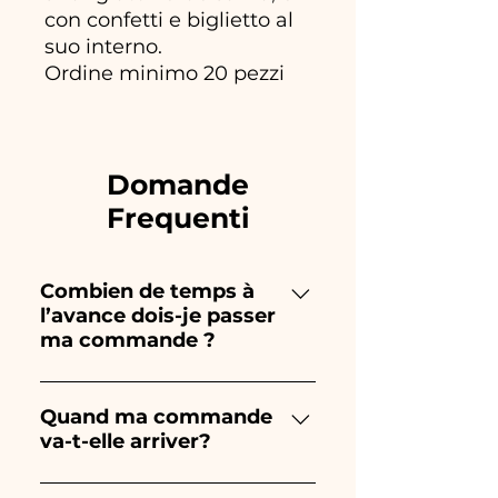
con confetti e biglietto al
suo interno.
Ordine minimo 20 pezzi
Domande
Frequenti
Combien de temps à
l’avance dois-je passer
ma commande ?
Ceramiche Ania crée et peint
entièrement à la main, donc
Quand ma commande
va-t-elle arriver?
leur création prend beaucoup
de temps ! Le timing dépend
La réception de la commande
du type d'article et de la