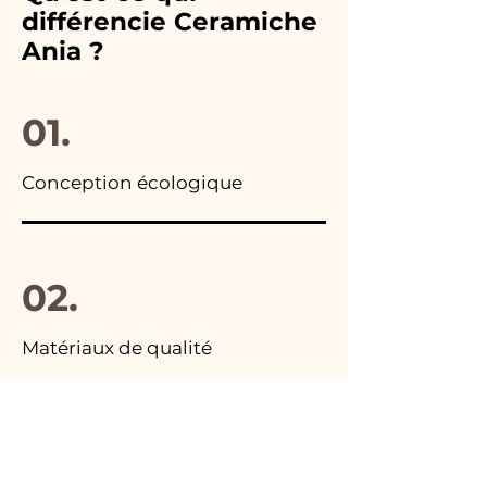
toutes les publicités de nos
remplacerons
différencie Ceramiche
articles, vous trouverez la
immédiatement !
Ania ?
photo du colis final.
01.
Conception écologique
02.
Matériaux de qualité
03.