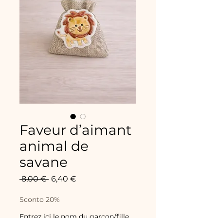
Faveur d’aimant
animal de
savane
Prix
Prix
 8,00 € 
6,40 €
original
promotionnel
Sconto 20%
Entrez ici le nom du garçon/fille