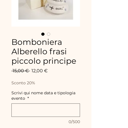
Bomboniera
Alberello frasi
piccolo principe
Prix
Prix
 15,00 € 
12,00 €
original
promotionnel
Sconto 20%
Scrivi qui nome data e tipologia
evento
*
0/500