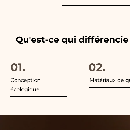
Nous adaptons toujours les c
les publicités de nos articles,
Qu'est-ce qui différenci
01.
02.
Conception
Matériaux de q
écologique