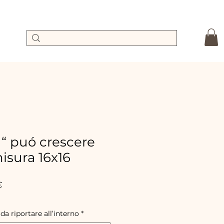
 “ puó crescere
isura 16x16
Prix
€
promotionnel
 da riportare all’interno
*