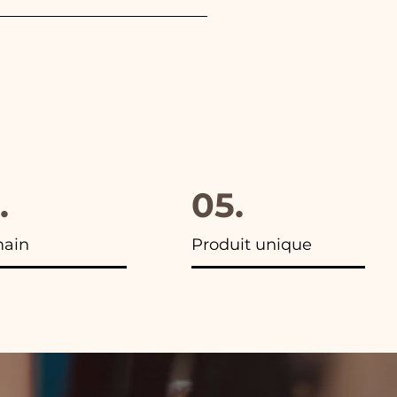
hoisi. De plus, dans toutes
.
05.
main
Produit unique