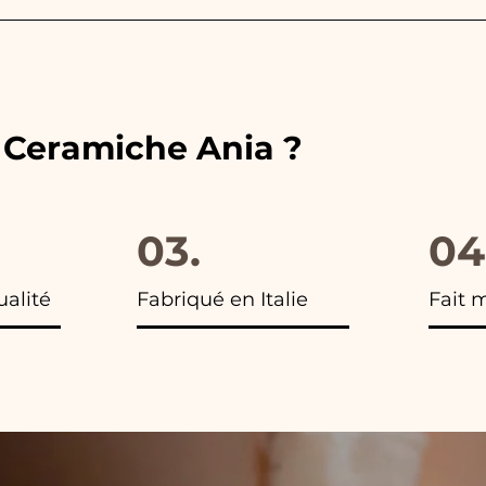
ouleurs des rubans aux couleurs du cadeau de mariage c
 vous trouverez la photo du colis final.
e Ceramiche Ania ?
03.
04
ualité
Fabriqué en Italie
Fait 