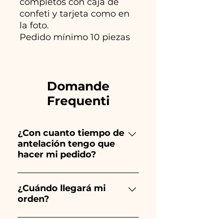
completos con caja de
confeti y tarjeta como en
la foto.
Pedido mínimo 10 piezas
Domande
Frequenti
¿Con cuanto tiempo de
antelación tengo que
hacer mi pedido?
Ceramiche Ania crea y pinta
totalmente a mano, ¡por lo que
¿Cuándo llegará mi
orden?
su creación lleva mucho
tiempo! El tiempo depende