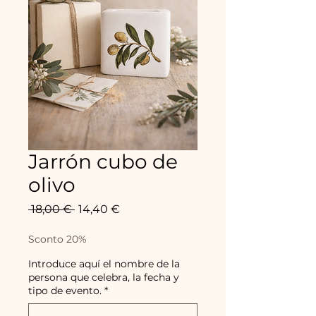
Jarrón cubo de
olivo
Precio
Precio
 18,00 € 
14,40 €
de
oferta
Sconto 20%
Introduce aquí el nombre de la
persona que celebra, la fecha y
tipo de evento.
*