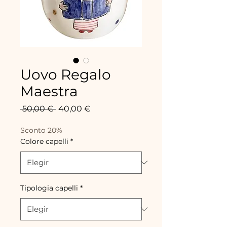
Uovo Regalo
Maestra
Precio
Precio
 50,00 € 
40,00 €
de
oferta
Sconto 20%
Colore capelli
*
Tipologia capelli
*