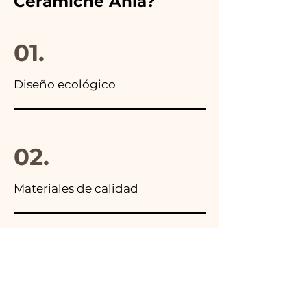
Ceramiche Ania?
encontrarás la foto del
paquete final.
01.
Diseño ecológico
02.
Materiales de calidad
03.
Hecho en Italia