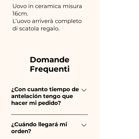
Uovo in ceramica misura
16cm.
L’uovo arriverà completo
di scatola regalo.
Domande
Frequenti
¿Con cuanto tiempo de
antelación tengo que
hacer mi pedido?
Ceramiche Ania crea y pinta
totalmente a mano, ¡por lo que
¿Cuándo llegará mi
orden?
su creación lleva mucho
tiempo! El tiempo depende