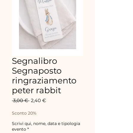
Segnalibro
Segnaposto
ringraziamento
peter rabbit
Precio
Precio
 3,00 € 
2,40 €
de
oferta
Sconto 20%
Scrivi qui, nome, data e tipologia
evento
*