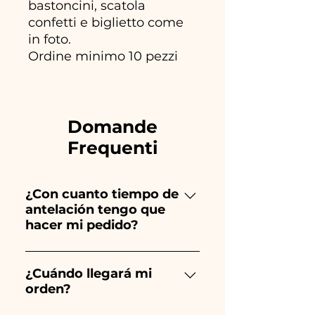
bastoncini, scatola
confetti e biglietto come
in foto.
Ordine minimo 10 pezzi
Domande
Frequenti
¿Con cuanto tiempo de
antelación tengo que
hacer mi pedido?
Ceramiche Ania crea y pinta
totalmente a mano, ¡por lo que
¿Cuándo llegará mi
orden?
su creación lleva mucho
tiempo! El tiempo depende