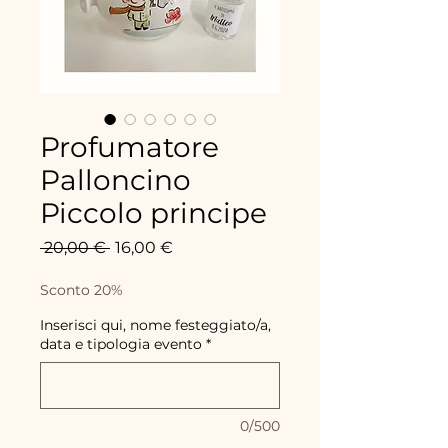
Profumatore
Palloncino
Piccolo principe
Precio
Precio
 20,00 € 
16,00 €
de
oferta
Sconto 20%
Inserisci qui, nome festeggiato/a,
data e tipologia evento
*
0/500