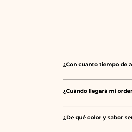
¿Con cuanto tiempo de a
Ceramiche Ania crea y pinta 
del tipo de artículo y cantid
¿Cuándo llegará mi orde
tu evento es antes de los hor
Se garantiza la recepción del
¿De qué color y sabor ser