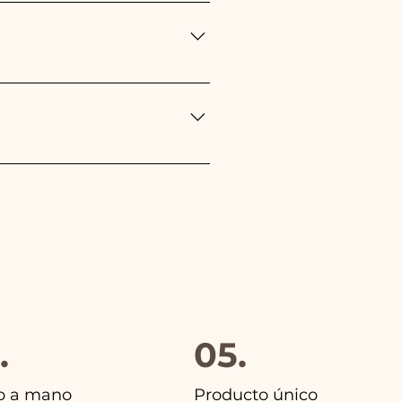
to: - Para el nacimiento de
autismo, Cumpleaños,
ropea durante el transporte
eponemos inmediatamente!
gido, además en todos los
.
05.
o a mano
Producto único