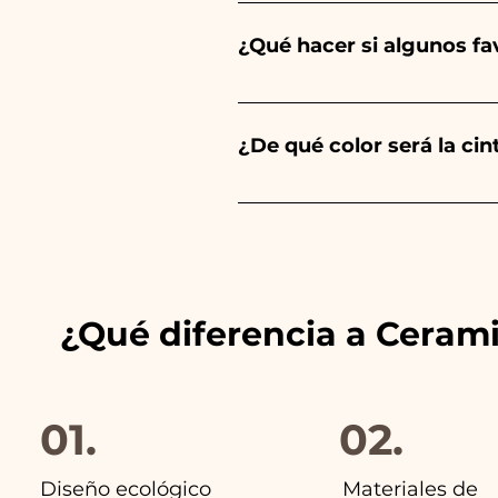
El sabor de las peladillas sie
un niño, será de color azul cl
¿Qué hacer si algunos f
Comunión, Confirmación y Bod
Llevamos muchos años en el s
envíanos un vídeo del artíc
¿De qué color será la ci
Siempre combinamos los color
anuncios de nuestros artículo
¿Qué diferencia a Ceram
01.
02.
Diseño ecológico
Materiales de