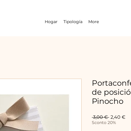
Hogar
Tipología
More
Portaconf
de posici
Pinocho
Precio
Pr
 3,00 € 
2,40 €
d
Sconto 20%
of