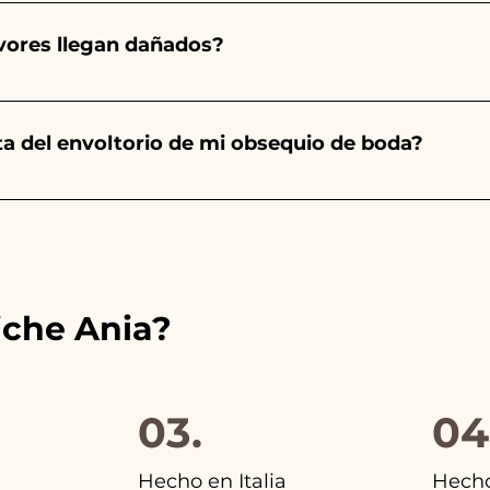
mpre será almendrado, el color varía según el tipo de even
aro. - Para el nacimiento de una niña, será rosa. - Para B
avores llegan dañados?
a será de color blanco. - Para Graduación, será Rojo
ector y sabemos cuidar tus pedidos pero si algo se est
ulo averiado por WhatsApp a nuestro número y ¡te lo r
nta del envoltorio de mi obsequio de boda?
es de las cintas con los colores del detalle de boda ele
s encontrarás la foto del paquete final.
iche Ania?
03.
04
Hecho en Italia
Hech