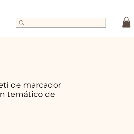
eti de marcador
ón temático de
ecio
e
erta