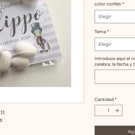
color confeti
*
Elegir
Tema
*
Elegir
Introduce aquí el 
celebra, la fecha y 
Cantidad
*
11
s
Agr