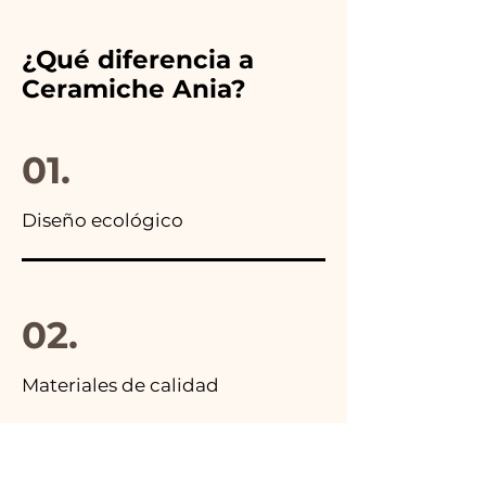
colores del detalle de boda
reponemos inmediatamente!
elegido, además en todos los
¿Qué diferencia a
anuncios de nuestros artículos
Ceramiche Ania?
encontrarás la foto del
paquete final.
01.
Diseño ecológico
02.
Materiales de calidad