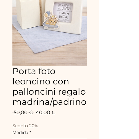
Porta foto
leoncino con
palloncini regalo
madrina/padrino
Precio
Precio
 50,00 € 
40,00 €
de
oferta
Sconto 20%
Medida
*