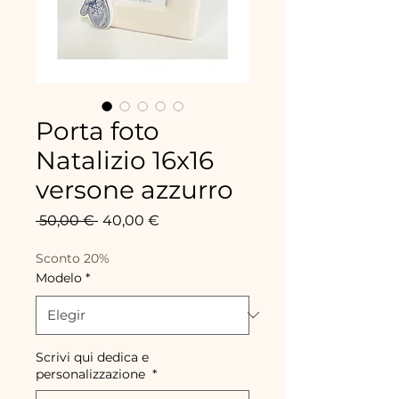
Porta foto
Natalizio 16x16
versone azzurro
Precio
Precio
 50,00 € 
40,00 €
de
oferta
Sconto 20%
Modelo
*
Scrivi qui dedica e
personalizzazione
*