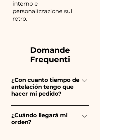
interno e
personalizzazione sul
retro.
Domande
Frequenti
¿Con cuanto tiempo de
antelación tengo que
hacer mi pedido?
Ceramiche Ania crea y pinta
totalmente a mano, ¡por lo que
¿Cuándo llegará mi
orden?
su creación lleva mucho
tiempo! El tiempo depende
Se garantiza la recepción del
del tipo de artículo y cantidad,