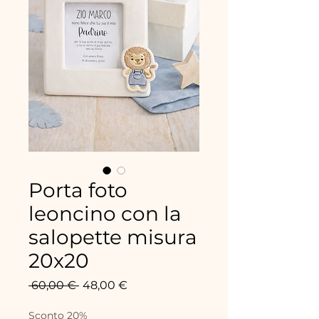
Porta foto
leoncino con la
salopette misura
20x20
Precio
Precio
 60,00 € 
48,00 €
de
oferta
Sconto 20%