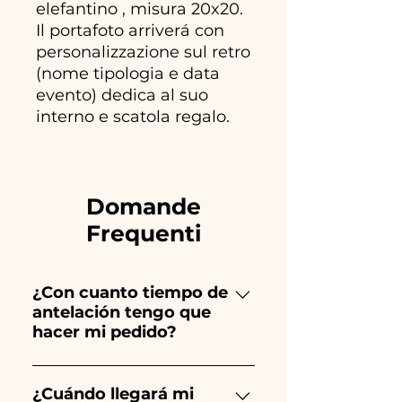
elefantino , misura 20x20.
Il portafoto arriverá con
personalizzazione sul retro
(nome tipologia e data
evento) dedica al suo
interno e scatola regalo.
Domande
Frequenti
¿Con cuanto tiempo de
antelación tengo que
hacer mi pedido?
Ceramiche Ania crea y pinta
totalmente a mano, ¡por lo que
¿Cuándo llegará mi