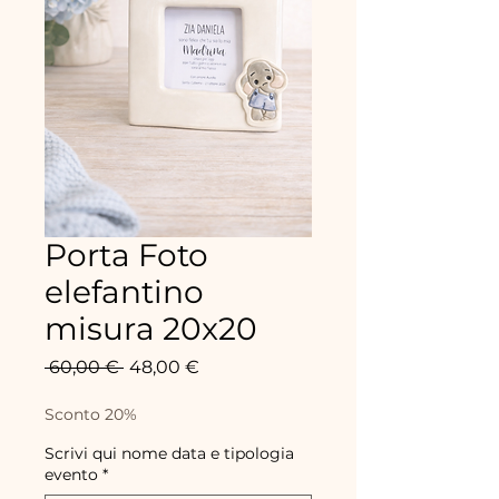
Porta Foto
elefantino
misura 20x20
Precio
Precio
 60,00 € 
48,00 €
de
oferta
Sconto 20%
Scrivi qui nome data e tipologia
evento
*