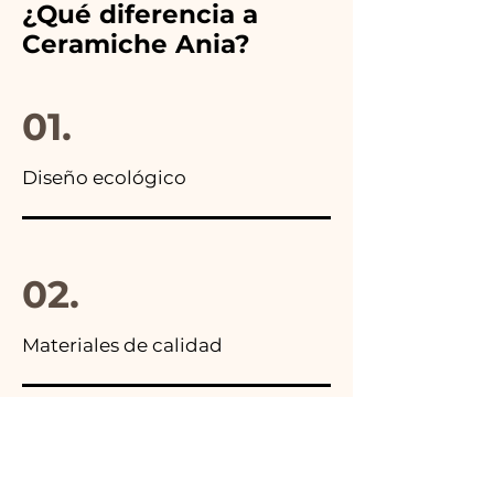
¿Qué diferencia a
anuncios de nuestros artículos
Ceramiche Ania?
encontrarás la foto del
paquete final.
01.
Diseño ecológico
02.
Materiales de calidad
03.