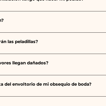
totalmente a mano, ¡por lo que su creación lleva much
ad, por lo que siempre recomendamos realizar tu pedido 1
n?
arios indicados, ¡contáctanos para solicitar información 
 pedido 10/15 días antes del evento.
án las peladillas?
mpre será almendrado, el color varía según el tipo de even
aro. - Para el nacimiento de una niña, será rosa. - Para B
avores llegan dañados?
a será de color blanco. - Para Graduación, será Rojo
ector y sabemos cuidar tus pedidos pero si algo se est
ulo averiado por WhatsApp a nuestro número y ¡te lo r
nta del envoltorio de mi obsequio de boda?
es de las cintas con los colores del detalle de boda ele
s encontrarás la foto del paquete final.