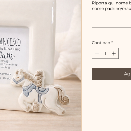
Riporta qui nome b
nome padrino/mad
Cantidad
*
Agr