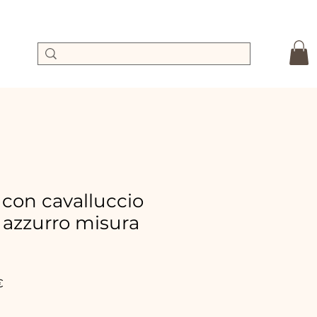
 con cavalluccio
 azzurro misura
Precio
€
de
oferta