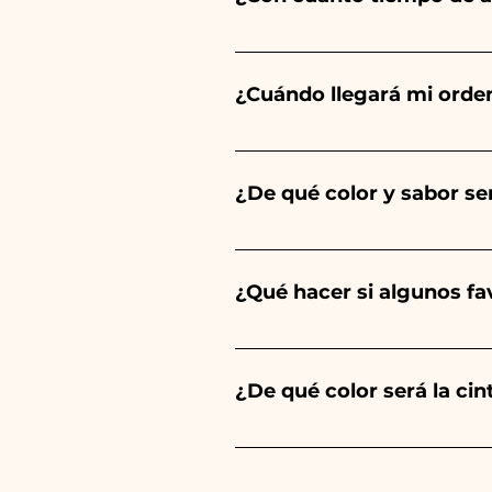
Ceramiche Ania crea y pinta 
del tipo de artículo y cantid
¿Cuándo llegará mi orde
tu evento es antes de los hor
Se garantiza la recepción del
¿De qué color y sabor ser
El sabor de las peladillas sie
un niño, será de color azul cl
¿Qué hacer si algunos f
Comunión, Confirmación y Bod
Llevamos muchos años en el s
envíanos un vídeo del artíc
¿De qué color será la ci
Siempre combinamos los color
anuncios de nuestros artículo