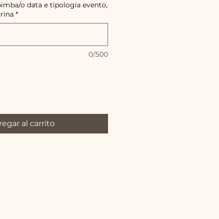
imba/o data e tipologia evento,
rina
*
0/500
egar al carrito