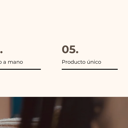
.
05.
o a mano
Producto único