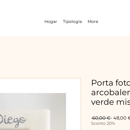
Hogar
Tipología
More
Porta fo
arcobalen
verde mi
Precio
 60,00 € 
48,00 
Sconto 20%