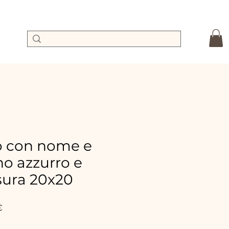
to con nome e
o azzurro e
sura 20x20
Precio
€
de
oferta