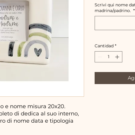
Scrivi qui nome da
madrina/padrino.
*
Cantidad
*
Agr
no e nome misura 20x20.
pleto di dedica al suo interno,
tro di nome data e tipologia