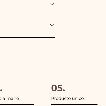
opea durante el transporte 
eponemos inmediatamente!
gido, además en todos los 
.
05.
o a mano
Producto único