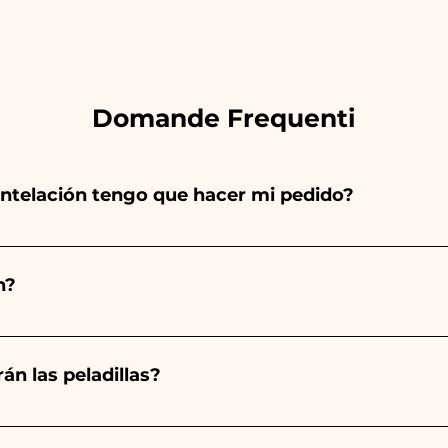
Domande Frequenti
ntelación tengo que hacer mi pedido?
totalmente a mano, ¡por lo que su creación lleva mucho
e artículo y cantidad, por lo que siempre recomendamos 
n?
orarios indicados, ¡contáctanos para solicitar informació
 pedido 10/15 días antes del evento.
án las peladillas?
mpre será almendrado, el color varía según el tipo de even