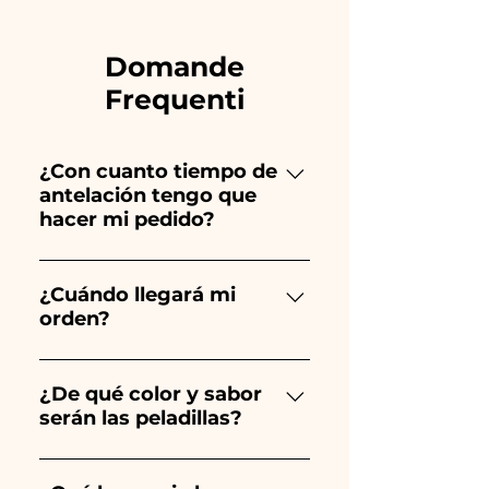
Domande
Frequenti
¿Con cuanto tiempo de
antelación tengo que
hacer mi pedido?
Ceramiche Ania crea y pinta
totalmente a mano, ¡por lo que
¿Cuándo llegará mi
orden?
su creación lleva mucho
tiempo! El tiempo depende
Se garantiza la recepción del
del tipo de artículo y cantidad,
pedido 10/15 días antes del
¿De qué color y sabor
por lo que siempre
serán las peladillas?
evento.
recomendamos realizar tu
pedido 1/2 mes antes de tu
El sabor de las peladillas
evento. Si tu evento es antes