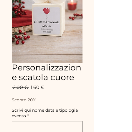
Personalizzazion
e scatola cuore
Precio
Precio
 2,00 € 
1,60 €
de
oferta
Sconto 20%
Scrivi qui nome data e tipologia
evento
*