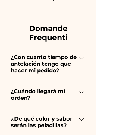
Domande
Frequenti
¿Con cuanto tiempo de
antelación tengo que
hacer mi pedido?
Ceramiche Ania crea y pinta
totalmente a mano, ¡por lo que
¿Cuándo llegará mi
orden?
su creación lleva mucho
tiempo! El tiempo depende
Se garantiza la recepción del
del tipo de artículo y cantidad,
pedido 10/15 días antes del
¿De qué color y sabor
por lo que siempre
serán las peladillas?
evento.
recomendamos realizar tu
pedido 1/2 mes antes de tu