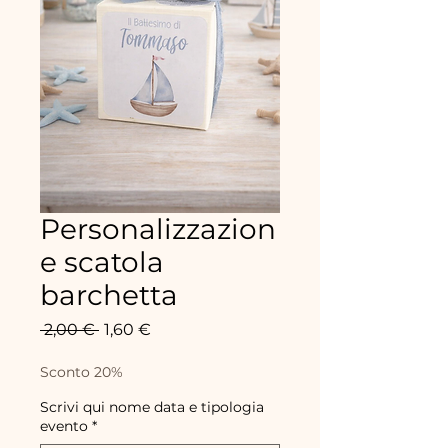
Personalizzazion
e scatola
barchetta
Precio
Precio
 2,00 € 
1,60 €
de
oferta
Sconto 20%
Scrivi qui nome data e tipologia
evento
*