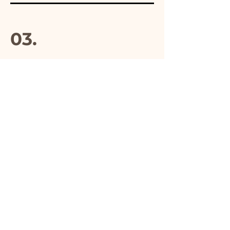
03.
Hecho en Italia
04.
Hecho a mano
05.
Producto único