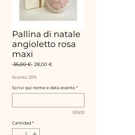
Pallina di natale
angioletto rosa
maxi
Precio
Precio
 35,00 € 
28,00 €
de
oferta
Sconto 20%
Scrivi qui nome e data evento
*
0/500
Cantidad
*